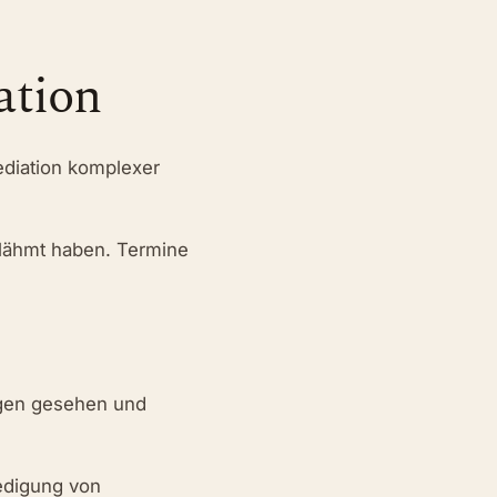
ation
ediation komplexer
gelähmt haben. Termine
egen gesehen und
iedigung von