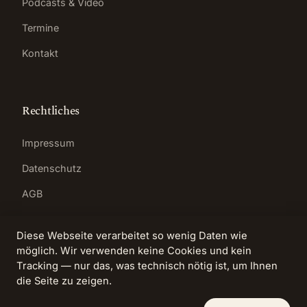
Podcasts & Video
Termine
Kontakt
Rechtliches
Impressum
Datenschutz
AGB
Diese Webseite verarbeitet so wenig Daten wie
möglich. Wir verwenden keine Cookies und kein
Tracking — nur das, was technisch nötig ist, um Ihnen
© 2026 Anita Heyer · Kompetenzzentrum für
die Seite zu zeigen.
lösungsfokussierte Prozesse
Bad Homburg vor der Höhe