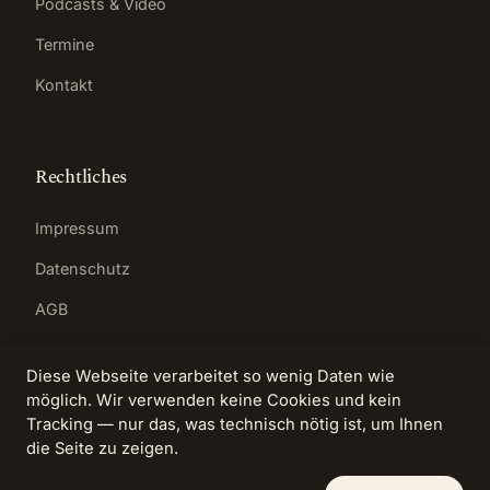
Podcasts & Video
Termine
Kontakt
Rechtliches
Impressum
Datenschutz
AGB
Diese Webseite verarbeitet so wenig Daten wie
möglich. Wir verwenden keine Cookies und kein
Tracking — nur das, was technisch nötig ist, um Ihnen
© 2026 Anita Heyer · Kompetenzzentrum für
die Seite zu zeigen.
lösungsfokussierte Prozesse
Bad Homburg vor der Höhe