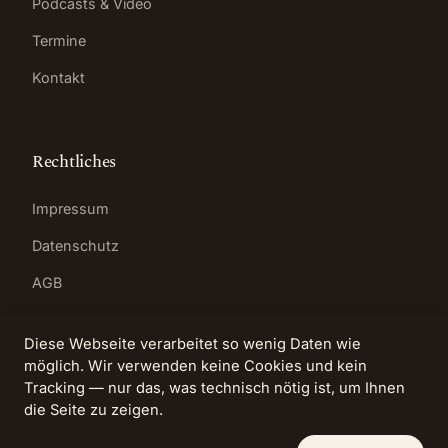
Podcasts & Video
Termine
Kontakt
Rechtliches
Impressum
Datenschutz
AGB
Diese Webseite verarbeitet so wenig Daten wie
möglich. Wir verwenden keine Cookies und kein
Tracking — nur das, was technisch nötig ist, um Ihnen
© 2026 Anita Heyer · Kompetenzzentrum für
die Seite zu zeigen.
lösungsfokussierte Prozesse
Bad Homburg vor der Höhe